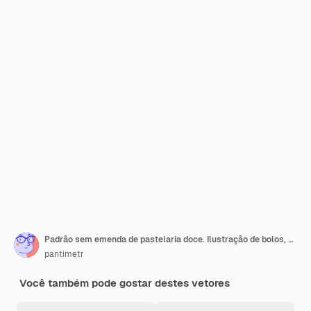
Padrão sem emenda de pastelaria doce. Ilustração de bolos, padaria e pastelaria. Fundo de sobremesa pastelaria com bolo doce, bolinho de creme de baunilha, muffin de caramelo, chocolates e donut.
pantimetr
Você também pode gostar destes vetores