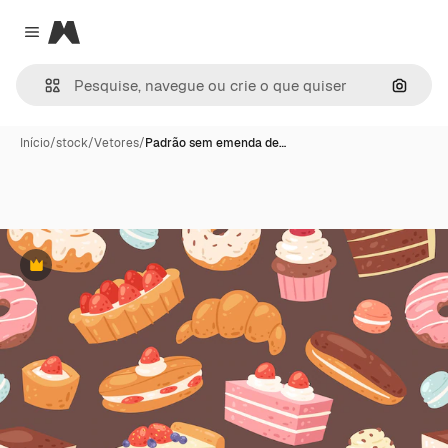
Magnific
Close menu
Pesqui
Início
/
stock
/
Vetores
/
Padrão sem emenda de…
Premium