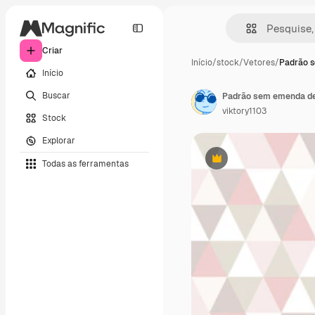
Criar
Início
/
stock
/
Vetores
/
Padrão 
Início
Buscar
Padrão sem emenda de 
viktory1103
Stock
Explorar
Todas as ferramentas
Premium