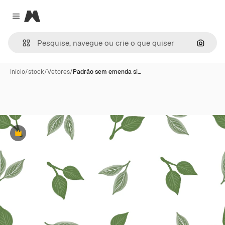
Magnific
Close menu
Pesqui
Início
/
stock
/
Vetores
/
Padrão sem emenda si…
Premium