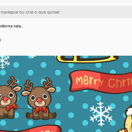
niforme nata…
1