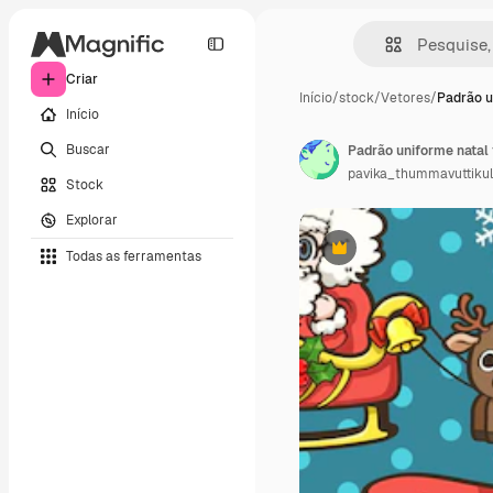
Criar
Início
/
stock
/
Vetores
/
Padrão u
Início
Buscar
Padrão uniforme natal 
pavika_thummavuttikul
Stock
Explorar
Todas as ferramentas
Premium