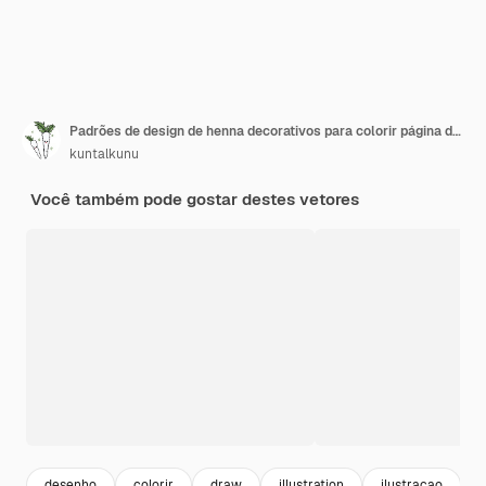
Padrões de design de henna decorativos para colorir página do livro
kuntalkunu
Você também pode gostar destes vetores
desenho
colorir
draw
illustration
ilustracao
c