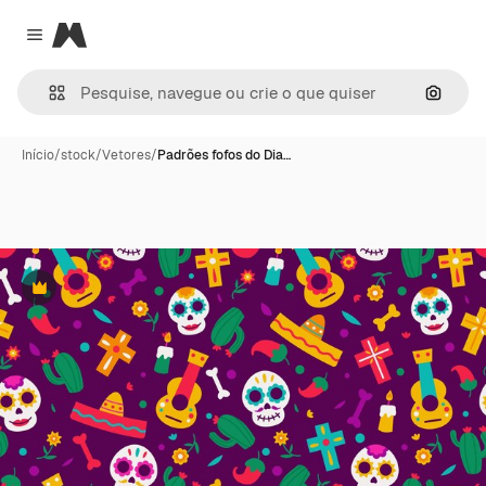
Magnific
Close menu
Pesqui
Início
/
stock
/
Vetores
/
Padrões fofos do Dia…
Premium