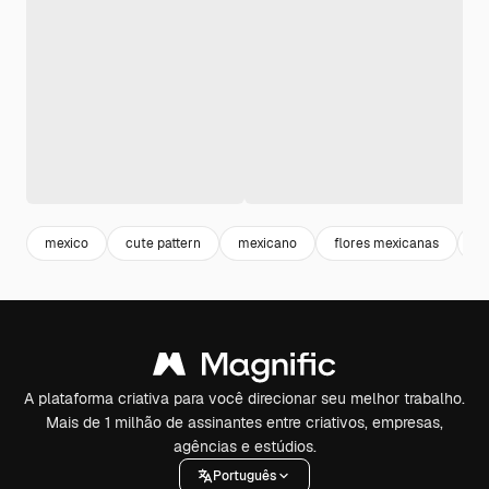
mexico
cute pattern
mexicano
flores mexicanas
c
A plataforma criativa para você direcionar seu melhor trabalho.
Mais de 1 milhão de assinantes entre criativos, empresas,
agências e estúdios.
Português