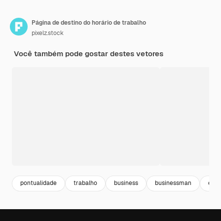
Página de destino do horário de trabalho
pixelz.stock
Você também pode gostar destes vetores
pontualidade
trabalho
business
businessman
emp