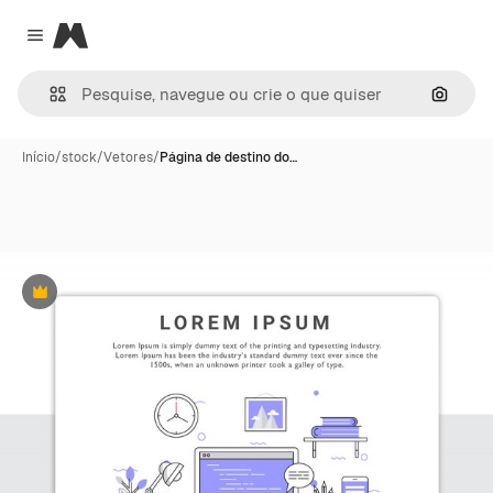
Magnific
Close menu
Pesqui
Início
/
stock
/
Vetores
/
Página de destino do…
Premium