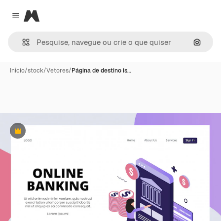
Magnific
Close menu
Pesqui
Início
/
stock
/
Vetores
/
Página de destino is…
Premium