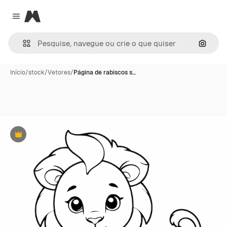
Magnific
Close menu
Pesqui
Início
/
stock
/
Vetores
/
Página de rabiscos s…
Premium