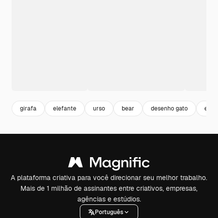
girafa
elefante
urso
bear
desenho gato
esbo
A plataforma criativa para você direcionar seu melhor trabalho.
Mais de 1 milhão de assinantes entre criativos, empresas,
agências e estúdios.
Português