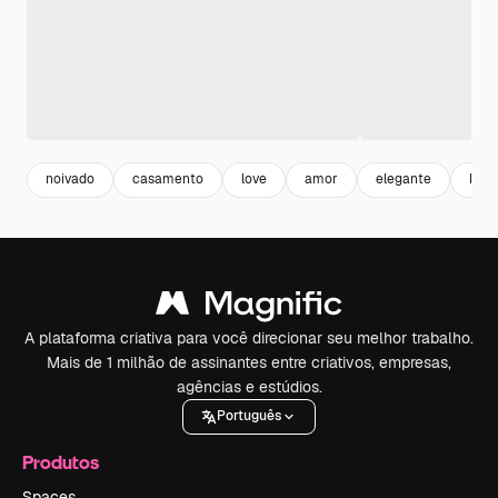
noivado
casamento
love
amor
elegante
boni
A plataforma criativa para você direcionar seu melhor trabalho.
Mais de 1 milhão de assinantes entre criativos, empresas,
agências e estúdios.
Português
Produtos
Spaces