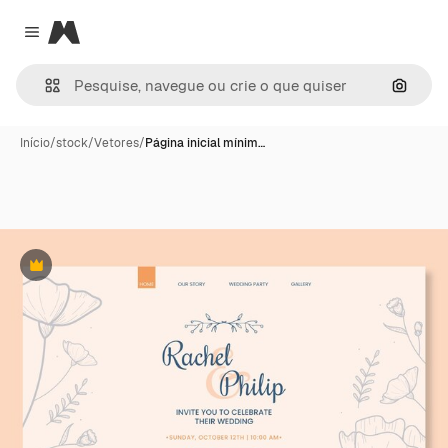
Magnific
Close menu
Pesqui
Início
/
stock
/
Vetores
/
Página inicial mínim…
Premium