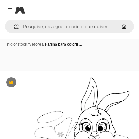
Magnific
Close menu
Pesqui
Início
/
stock
/
Vetores
/
Página para colorir …
Premium