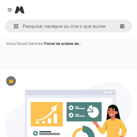
Magnific
Close menu
Pesqui
Início
/
stock
/
Vetores
/
Painel de análise de…
Premium