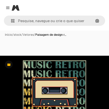
Magnific
Close menu
Pesqui
Início
/
stock
/
Vetores
/
Paisagem de design r…
Premium