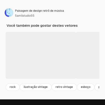
Paisagem de design retrô de música
5amilstudio55
Você também pode gostar destes vetores
rock
ilustração vintage
retro vintage
esboço
post