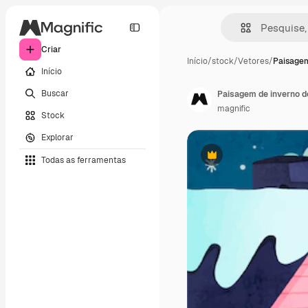
Criar
Início
/
stock
/
Vetores
/
Paisagem
Início
Buscar
Paisagem de inverno d
magnific
Stock
Explorar
Todas as ferramentas
Premium