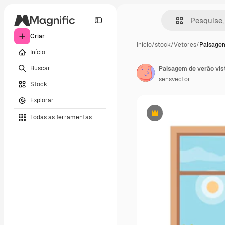
Criar
Início
/
stock
/
Vetores
/
Paisagem
Início
Buscar
Paisagem de verão vist
sensvector
Stock
Explorar
Todas as ferramentas
Premium