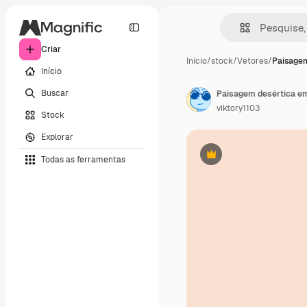
Criar
Início
/
stock
/
Vetores
/
Paisagem
Início
Buscar
viktory1103
Stock
Explorar
Todas as ferramentas
Premium