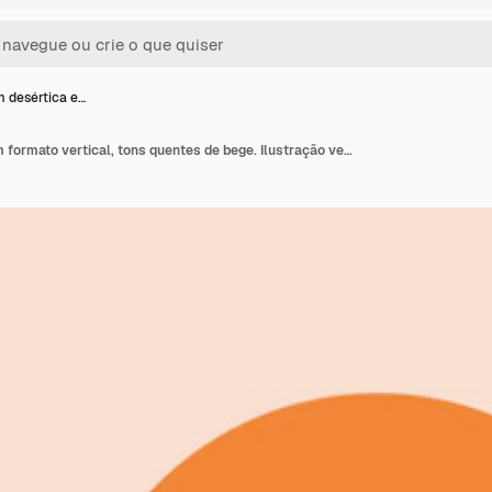
 desértica e…
Paisagem desértica em formato vertical, tons quentes de bege. Ilustração vetorial com pôr do sol nas montanhas. Cartaz de paisagem abstrata.