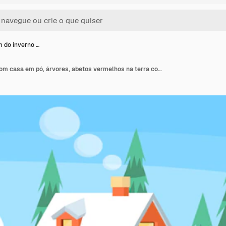
 do inverno …
Paisagem do inverno com casa em pó, árvores, abetos vermelhos na terra coberta de neve no lago.