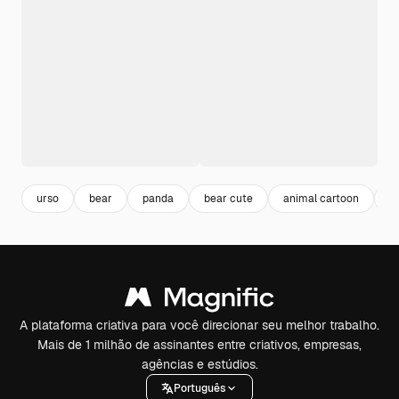
urso
bear
panda
bear cute
animal cartoon
m
A plataforma criativa para você direcionar seu melhor trabalho.
Mais de 1 milhão de assinantes entre criativos, empresas,
agências e estúdios.
Português