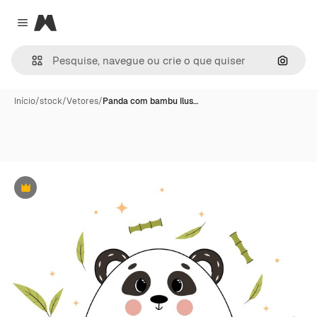
Magnific
Close menu
Pesqui
Início
/
stock
/
Vetores
/
Panda com bambu Ilus…
Premium