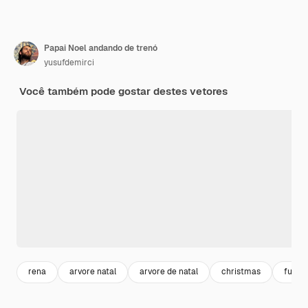
Papai Noel andando de trenó
yusufdemirci
Você também pode gostar destes vetores
rena
arvore natal
arvore de natal
christmas
fundo 