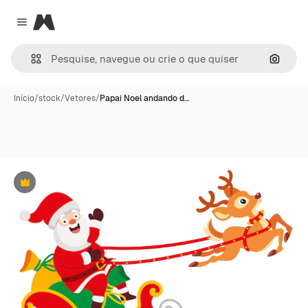
Magnific
Close menu
Pesqui
Início
/
stock
/
Vetores
/
Papai Noel andando d…
Premium