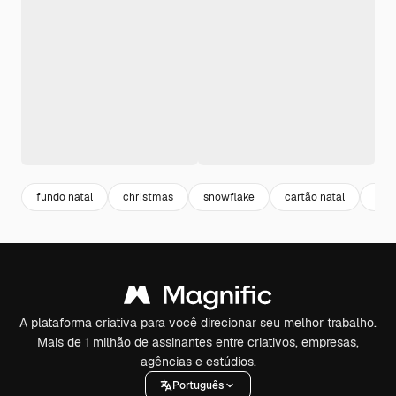
fundo natal
christmas
snowflake
cartão natal
floc
A plataforma criativa para você direcionar seu melhor trabalho.
Mais de 1 milhão de assinantes entre criativos, empresas,
agências e estúdios.
Português