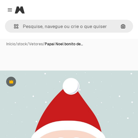
Magnific
Close menu
Pesqui
Início
/
stock
/
Vetores
/
Papai Noel bonito de…
Premium