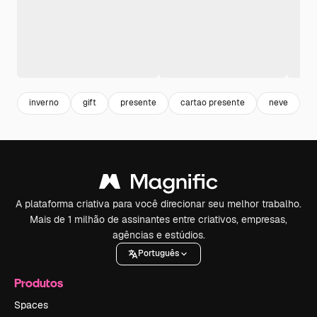
inverno
gift
presente
cartao presente
neve
c
A plataforma criativa para você direcionar seu melhor trabalho.
Mais de 1 milhão de assinantes entre criativos, empresas,
agências e estúdios.
Português
Produtos
Spaces