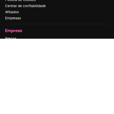
Central de confiabilidade
Afiliados
Empresas
Empresa
Preços
Sobre nós
Reviews
Emprego
Tendências de pesquisa
Blog
Eventos
Slidesgo
Vender conteúdo
Sala de imprensa
Procurando por magnific.ai?
Siga-nos