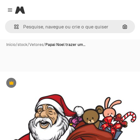
Magnific
Close menu
Pesqui
Início
/
stock
/
Vetores
/
Papai Noel trazer um…
Premium