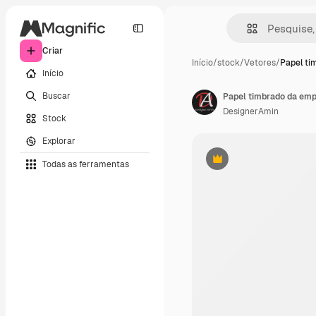
Criar
Início
/
stock
/
Vetores
/
Papel ti
Início
Buscar
Papel timbrado da empr
DesignerAmin
Stock
Explorar
Todas as ferramentas
Premium