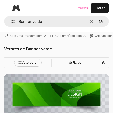
Magnific
Preços
Entrar
Close menu
Limpar
Pesqui
Crie uma imagem com IA
Crie um vídeo com IA
Crie um ícon
Vetores de Banner verde
Vetores
Filtros