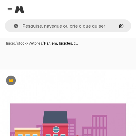
Magnific
Close menu
Pesqui
Início
/
stock
/
Vetores
/
Par, em, bicicles, c…
Premium