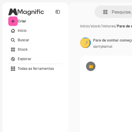
Criar
Início
/
stock
/
Vetores
/
Pare de
Início
Buscar
Pare de sonhar começar
santykamal
Stock
Explorar
Todas as ferramentas
Premium