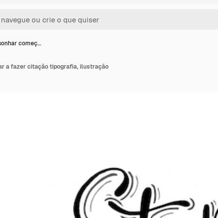
 sonhar começ…
 a fazer citação tipografia, ilustração