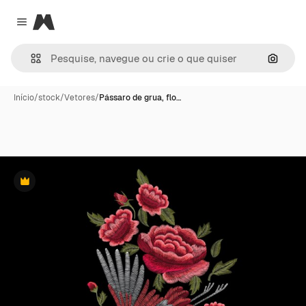
Magnific
Close menu
Pesqui
Início
/
stock
/
Vetores
/
Pássaro de grua, flo…
Premium