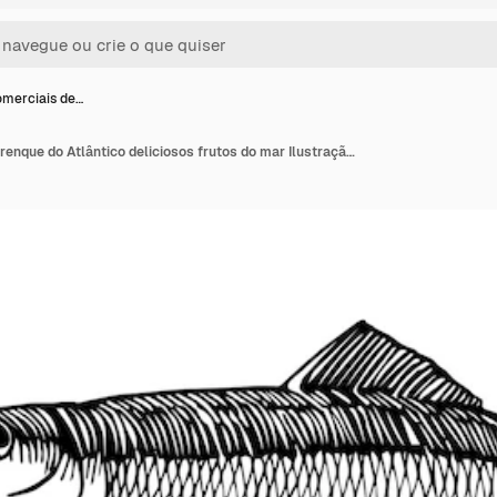
omerciais de…
Peixes comerciais de arenque do Atlântico deliciosos frutos do mar Ilustração vetorial em tinta preta