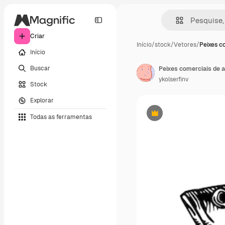
Criar
Início
/
stock
/
Vetores
/
Peixes c
Início
Buscar
ykolserfinv
Stock
Explorar
Todas as ferramentas
Premium