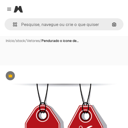
Magnific
Close menu
Pesqui
Início
/
stock
/
Vetores
/
Pendurado o ícone de…
Premium