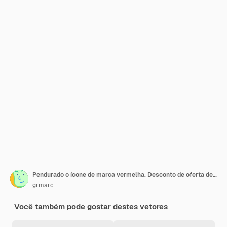
Pendurado o ícone de marca vermelha. Desconto de oferta de preço e design de mercado. Design isolado. Ilustração vetorial
grmarc
Você também pode gostar destes vetores