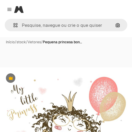
Magnific
Close menu
Pesqui
Início
/
stock
/
Vetores
/
Pequena princesa bon…
Premium