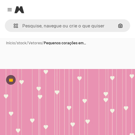
Magnific
Close menu
Pesqui
Início
/
stock
/
Vetores
/
Pequenos corações em…
Premium