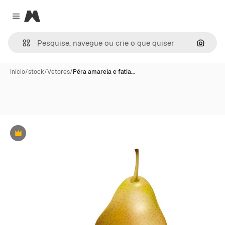
Magnific
Close menu
Pesqui
Início
/
stock
/
Vetores
/
Pêra amarela e fatia…
Premium