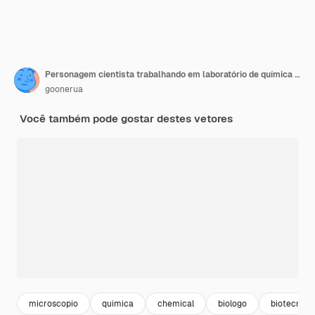
Personagem cientista trabalhando em laboratório de química com equipamento médico olhando em microscópio eletrônico, pesquisa
goonerua
Você também pode gostar destes vetores
microscopio
quimica
chemical
biologo
biotecnolo