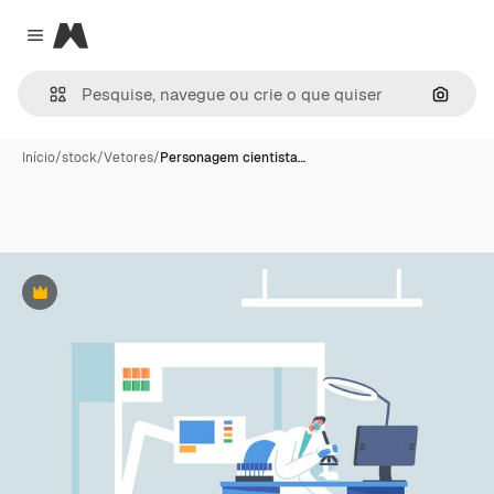
Magnific
Close menu
Pesqui
Início
/
stock
/
Vetores
/
Personagem cientista…
Premium