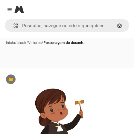
Magnific
Close menu
Pesqui
Início
/
stock
/
Vetores
/
Personagem de desenh…
Premium