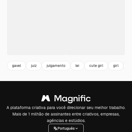
gavel
juiz
julgamento
lei
cute girl
girl
ju
A plataforma criativa para você direcionar seu melhor trabalho.
Mais de 1 milhão de assinantes entre criativos, empresas,
agências e estúdios.
Português