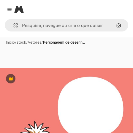
Magnific
Close menu
Pesqui
Início
/
stock
/
Vetores
/
Personagem de desenh…
Premium