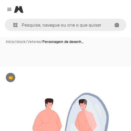
Magnific
Close menu
Pesqui
Início
/
stock
/
Vetores
/
Personagem de desenh…
Premium