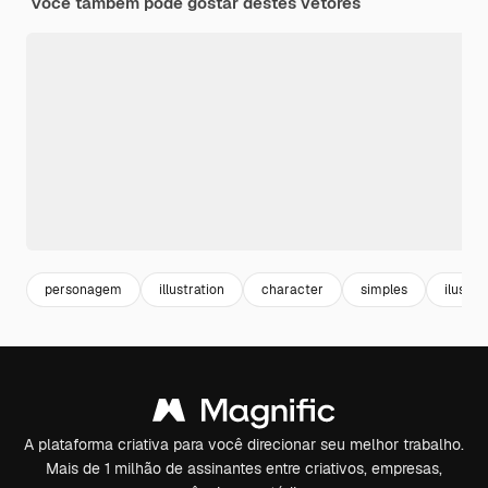
Você também pode gostar destes vetores
personagem
illustration
character
simples
ilustra
A plataforma criativa para você direcionar seu melhor trabalho.
Mais de 1 milhão de assinantes entre criativos, empresas,