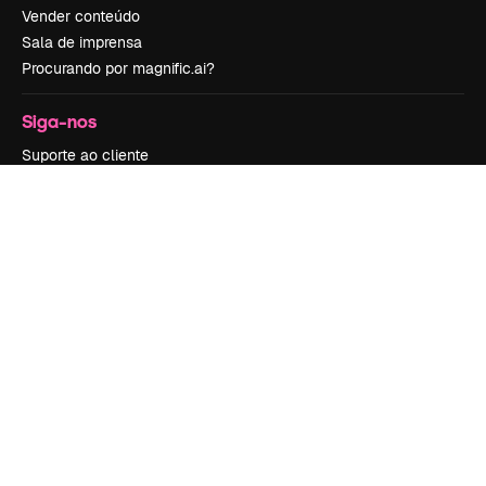
Vender conteúdo
Sala de imprensa
Procurando por magnific.ai?
Siga-nos
Suporte ao cliente
Instagram
YouTube
LinkedIn
TikTok
Discord
X
Reddit
Copyright © 2010-
2026
Freepik Company S.L.U.
Todos os direitos
reservados
.