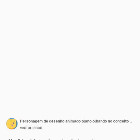
Personagem de desenho animado plano olhando no conceito de ilustração vetorial de problemas psicológicos de espelho
vectorspace