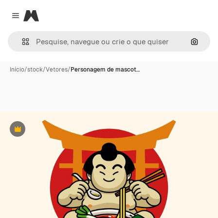
Magnific
Close menu
Pesqui
Início
/
stock
/
Vetores
/
Personagem de mascot…
Premium