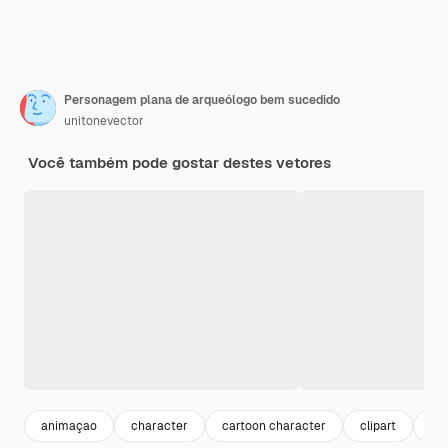
Personagem plana de arqueólogo bem sucedido
unitonevector
Você também pode gostar destes vetores
animaçao
character
cartoon character
clipart
rea