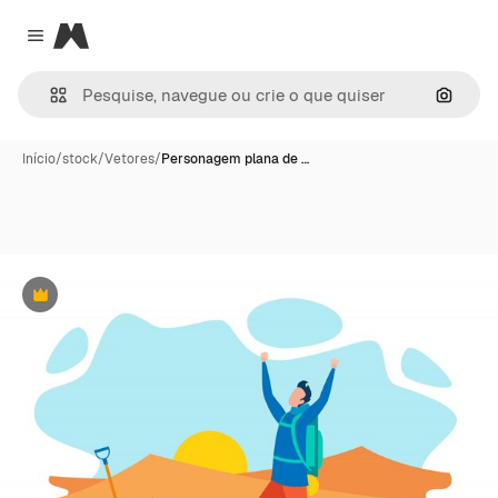
Magnific
Close menu
Pesqui
Início
/
stock
/
Vetores
/
Personagem plana de …
Premium