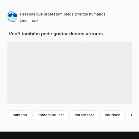
Pessoas que protestam pelos direitos humanos
jemastock
Você também pode gostar destes vetores
humano
homem mulher
caracteres
caridade
mul