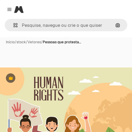
Magnific
Close menu
Pesqui
Início
/
stock
/
Vetores
/
Pessoas que protesta…
Premium