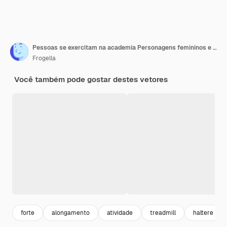
Pessoas se exercitam na academia Personagens femininos e masculinos levando estilo de vida saudável Homens treinando com peso de barra correndo na esteira Mulheres fazendo ioga acordando com conjunto de vetores de halteres
Frogella
Você também pode gostar destes vetores
forte
alongamento
atividade
treadmill
haltere