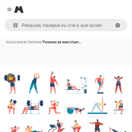
Magnific
Close menu
Pesqui
Início
/
stock
/
Vetores
/
Pessoas se exercitam…
Premium