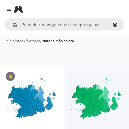
Magnific
Close menu
Pesqui
Início
/
stock
/
Vetores
/
Pintor à mão colore …
Premium