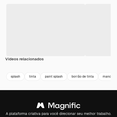
Vídeos relacionados
Premium
Premium
Premium
Premium
splash
tinta
paint splash
borrão de tinta
mancha
A plataforma criativa para você direcionar seu melhor trabalho.