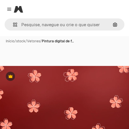
Magnific
Close menu
Pesqui
Início
/
stock
/
Vetores
/
Pintura digital de f…
Premium