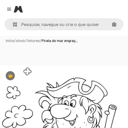
Magnific
Close menu
Pesqui
Início
/
stock
/
Vetores
/
Pirata do mar engraç…
Premium