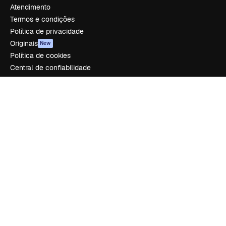
Atendimento
Termos e condições
Política de privacidade
Originais
New
Política de cookies
Central de confiabilidade
Afiliados
Empresas
Empresa
Preços
Sobre nós
Reviews
Emprego
Tendências de pesquisa
Blog
Eventos
Slidesgo