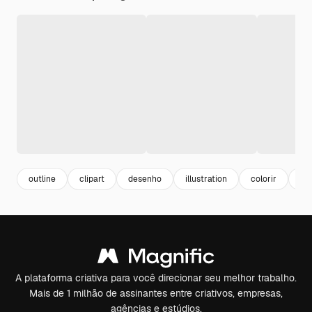
outline
clipart
desenho
illustration
colorir
il
A plataforma criativa para você direcionar seu melhor trabalho.
Mais de 1 milhão de assinantes entre criativos, empresas,
agências e estúdios.