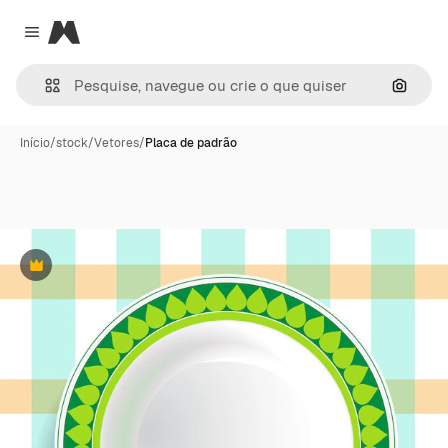
Magnific
Close menu
Pesqui
Início
/
stock
/
Vetores
/
Placa de padrão
Premium