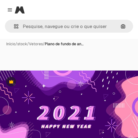
Magnific
Close menu
Pesqui
Início
/
stock
/
Vetores
/
Plano de fundo de an…
Premium