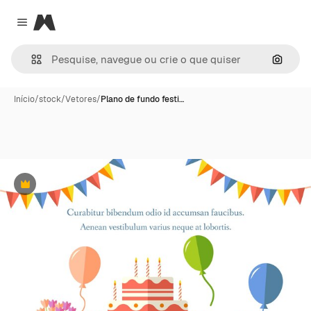
Magnific
Close menu
Pesqui
Início
/
stock
/
Vetores
/
Plano de fundo festi…
Premium