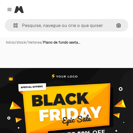
Magnific
Close menu
Pesqui
Início
/
stock
/
Vetores
/
Plano de fundo sexta…
Premium