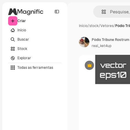
Criar
Início
/
stock
/
Vetores
/
Pódio Tr
Início
Buscar
Pódio Tribune Rostrum
real_ket4up
Stock
Explorar
Todas as ferramentas
Premium