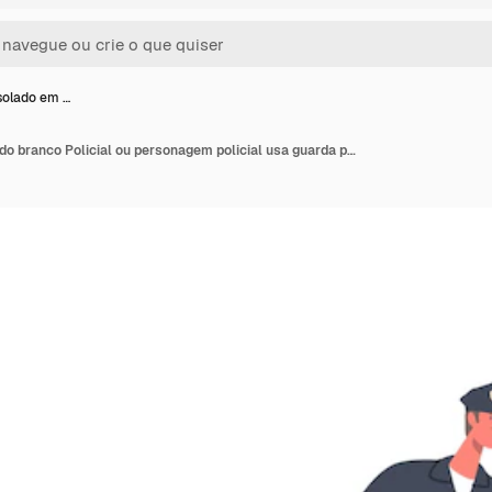
isolado em …
Policial isolado em fundo branco Policial ou personagem policial usa guarda profissional de segurança uniforme