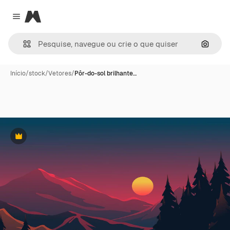
Magnific
Close menu
Pesqui
Início
/
stock
/
Vetores
/
Pôr-do-sol brilhante…
Premium