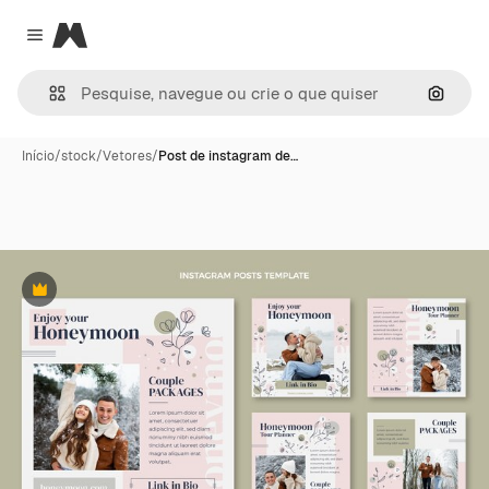
Magnific
Close menu
Pesqui
Início
/
stock
/
Vetores
/
Post de instagram de…
Premium